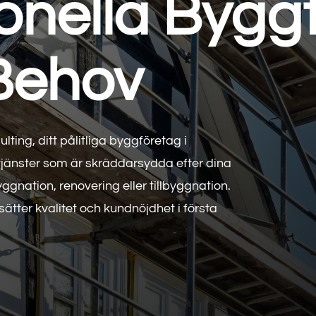
onella Bygg
 Behov
ing, ditt pålitliga byggföretag i
jänster som är skräddarsydda efter dina
gnation, renovering eller tillbyggnation.
ätter kvalitet och kundnöjdhet i första