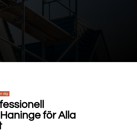
er dig
fessionell
 Haninge för Alla
t