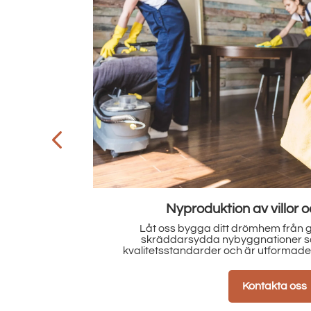
r
Köksmontage och mindre s
ererar
Från installation av nya kök till detaljerad
ögsta
om alla dina behov med precision och oms
 livsstil.
detalj blir perfek
Kontakta oss