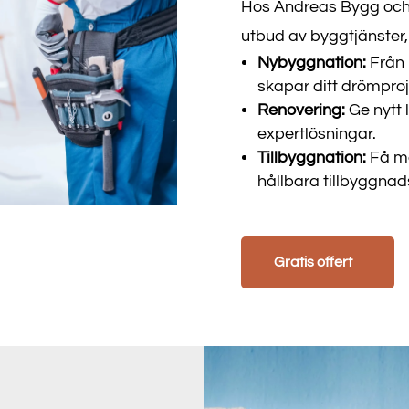
Hos Andreas Bygg och Co
utbud av byggtjänster, 
Nybyggnation:
Från p
skapar ditt drömproj
Renovering:
Ge nytt l
expertlösningar.
Tillbyggnation:
Få me
hållbara tillbyggnad
Gratis offert