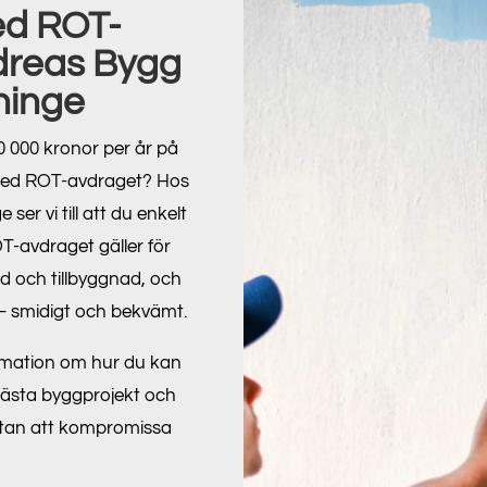
ed ROT-
dreas Bygg
ninge
50 000 kronor per år på
 med ROT-avdraget? Hos
er vi till att du enkelt
T-avdraget gäller för
d och tillbyggnad, och
g – smidigt och bekvämt.
formation om hur du kan
nästa byggprojekt och
utan att kompromissa