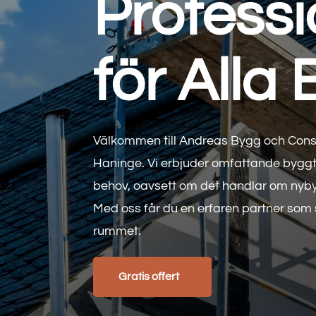
Professi
för Alla
Välkommen till Andreas Bygg och Consult
Haninge. Vi erbjuder omfattande byggt
behov, oavsett om det handlar om nybyg
Med oss får du en erfaren partner som s
rummet.
Gratis offert