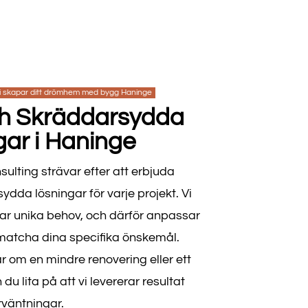
i skapar ditt drömhem med bygg Haninge
ch Skräddarsydda
ar i Haninge
lting strävar efter att erbjuda
dda lösningar för varje projekt. Vi
 har unika behov, och därför anpassar
t matcha dina specifika önskemål.
 om en mindre renovering eller ett
du lita på att vi levererar resultat
rväntningar.