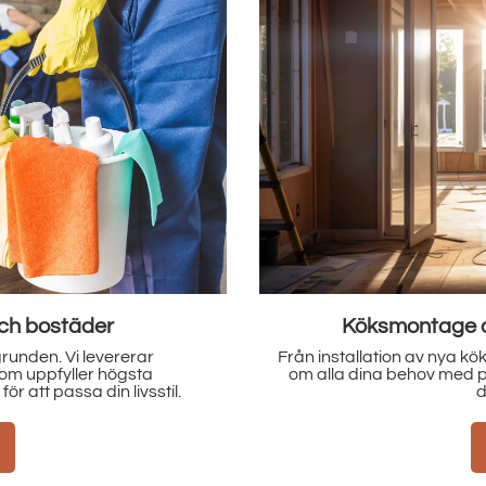
nickeriarbeten
Kont
e snickeriprojekt, vi tar hand
Anpassa dina kontorsutrym
org, och ser till att varje
trivsel. Vi skapar moder
t.
stödjer produktivite