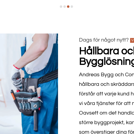
Dags för något nytt?
V
Hållbara o
Bygglösning
Andreas Bygg och Consu
hållbara och skräddarsy
förstår att varje kund
vi våra tjänster för at
Oavsett om det handlar
större byggprojekt, kan 
som överstiger dina fö